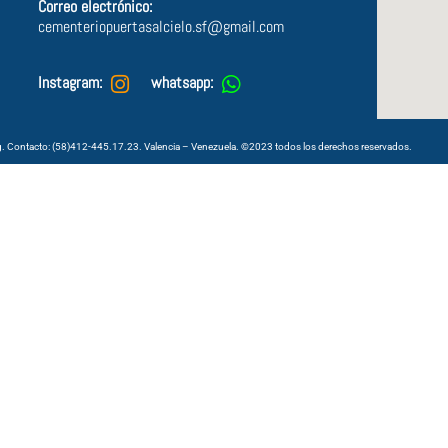
Correo electrónico:
cementeriopuertasalcielo.sf@gmail.com
Instagram:
whatsapp:
. Contacto: (58)412-445.17.23. Valencia – Venezuela.
©
2023 todos los derechos reservados.