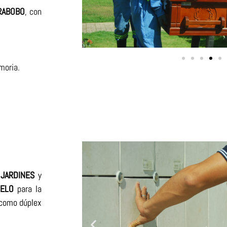
RABOBO
, con
moria.
s
JARDINES
y
IELO
para la
 como dúplex
.