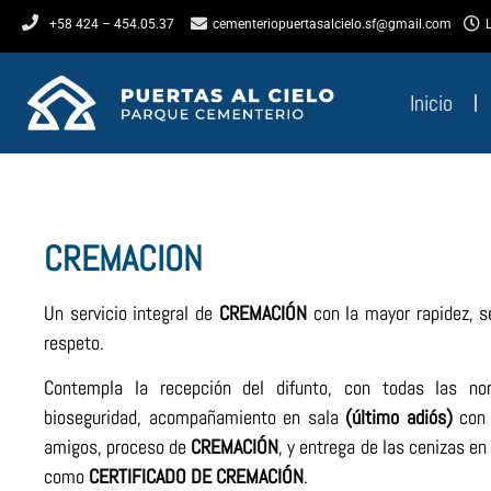
cementeriopuertasalcielo.sf@gmail.com
+58 424 – 454.05.37
Inicio
CREMACION
Un servicio integral de
CREMACIÓN
con la mayor rapidez, se
respeto.
Contempla la recepción del difunto, con todas las no
bioseguridad, acompañamiento en sala
(último adiós)
con 
amigos, proceso de
CREMACIÓN
, y entrega de las cenizas en
como
CERTIFICADO
DE
CREMACIÓN
.