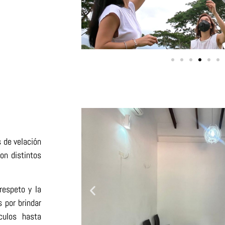
s de velación
con distintos
respeto y la
 por brindar
culos hasta