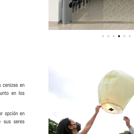
s cenizas en
funto en los
or opción en
e sus seres